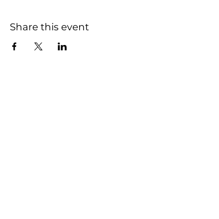
Share this event
Seeking support for accessing
agricultural assistance
programs?
Please complete our intake
form. We will reach out within